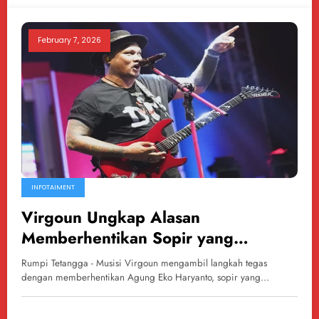
February 7, 2026
INFOTAIMENT
Virgoun Ungkap Alasan
Memberhentikan Sopir yang
Mengakses CCTV di Rumah Inara
Rumpi Tetangga - Musisi Virgoun mengambil langkah tegas
Rusli
dengan memberhentikan Agung Eko Haryanto, sopir yang…