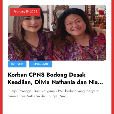
February 18, 2026
HOT TOPIC
INFOTAIMENT
Korban CPNS Bodong Desak
Keadilan, Olivia Nathania dan Nia
Daniaty Disorot di PN Jaksel
Rumpi Tetangga - Kasus dugaan CPNS bodong yang menyeret
nama Olivia Nathania dan ibunya, Nia…