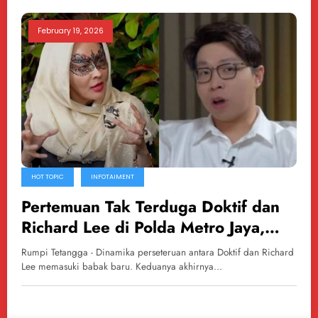
February 19, 2026
HOT TOPIC
INFOTAIMENT
Pertemuan Tak Terduga Doktif dan
Richard Lee di Polda Metro Jaya,
Tegang dan Penuh Sindiran
Rumpi Tetangga - Dinamika perseteruan antara Doktif dan Richard
Lee memasuki babak baru. Keduanya akhirnya…