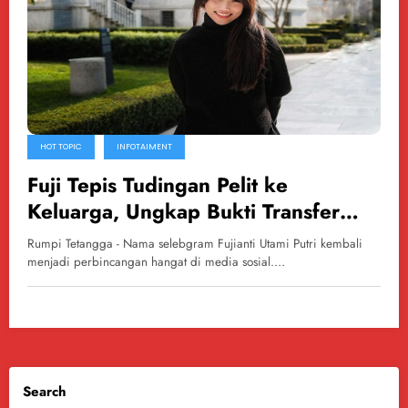
HOT TOPIC
INFOTAIMENT
Fuji Tepis Tudingan Pelit ke
Keluarga, Ungkap Bukti Transfer
Fantastis untuk Orangtua
Rumpi Tetangga - Nama selebgram Fujianti Utami Putri kembali
menjadi perbincangan hangat di media sosial.…
Search