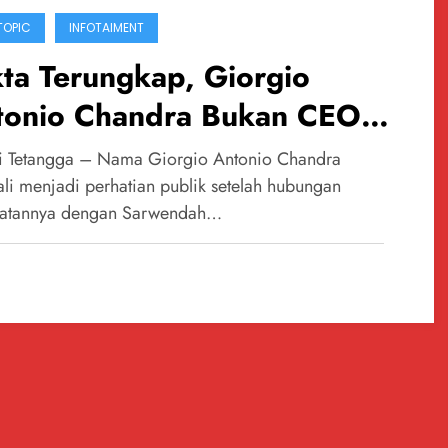
TOPIC
INFOTAIMENT
ta Terungkap, Giorgio
tonio Chandra Bukan CEO
 Seperti yang Ramai
 Tetangga – Nama Giorgio Antonio Chandra
eritakan
li menjadi perhatian publik setelah hubungan
atannya dengan Sarwendah…