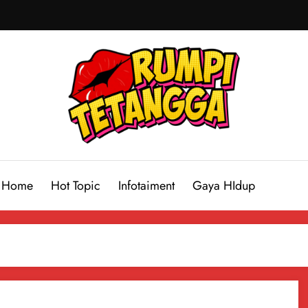
Home
Hot Topic
Infotaiment
Gaya HIdup