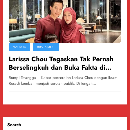
HOT TOPIC
INFOTAIMENT
Larissa Chou Tegaskan Tak Pernah
Berselingkuh dan Buka Fakta di
Balik Rumor Perceraian
Rumpi Tetangga – Kabar perceraian Larissa Chou dengan Ikram
Rosadi kembali menjadi sorotan publik. Di tengah…
Search