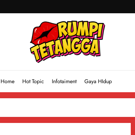
Home
Hot Topic
Infotaiment
Gaya HIdup