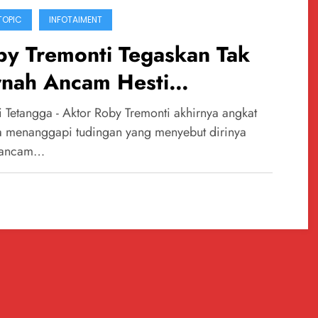
TOPIC
INFOTAIMENT
by Tremonti Tegaskan Tak
rnah Ancam Hesti
rwadinata, Sebut Hanya
 Tetangga - Aktor Roby Tremonti akhirnya angkat
cari Klarifikasi
a menanggapi tudingan yang menyebut dirinya
ancam…