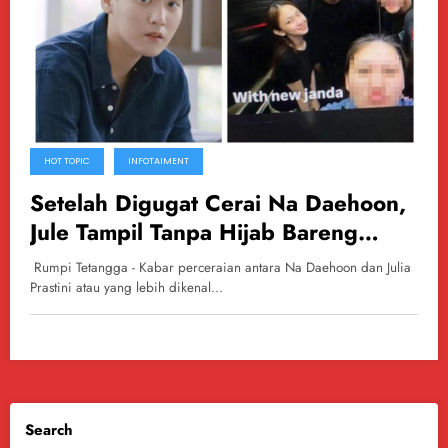
HOT TOPIC
INFOTAIMENT
Setelah Digugat Cerai Na Daehoon,
Jule Tampil Tanpa Hijab Bareng
Safrie Ramadan di Dalam Lift
Rumpi Tetangga - Kabar perceraian antara Na Daehoon dan Julia
Prastini atau yang lebih dikenal…
Search