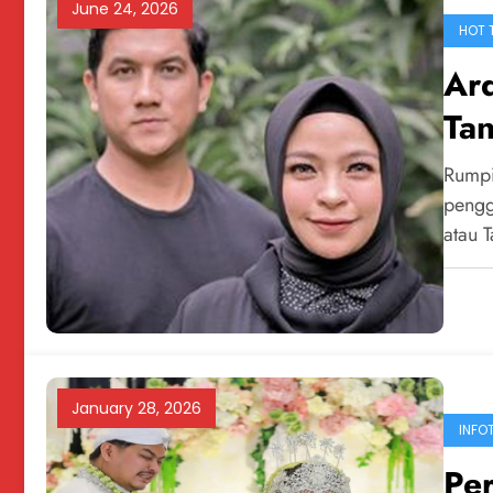
June 24, 2026
HOT 
Ar
Tan
Sa
Rumpi
Pen
pengg
atau 
January 28, 2026
INFO
Per