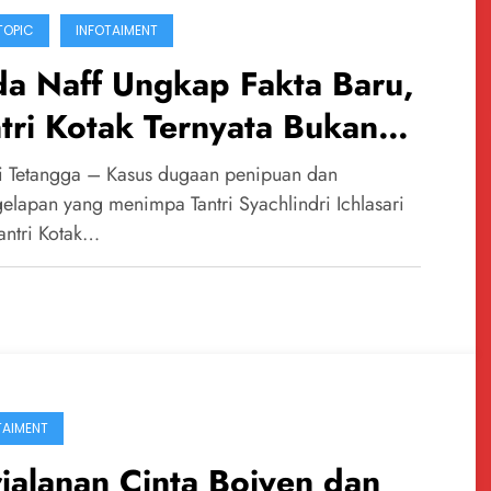
TOPIC
INFOTAIMENT
da Naff Ungkap Fakta Baru,
tri Kotak Ternyata Bukan
tu-Satunya Korban Dugaan
 Tetangga – Kasus dugaan penipuan dan
ipuan Rp10 Miliar
elapan yang menimpa Tantri Syachlindri Ichlasari
Tantri Kotak…
TAIMENT
jalanan Cinta Boiyen dan