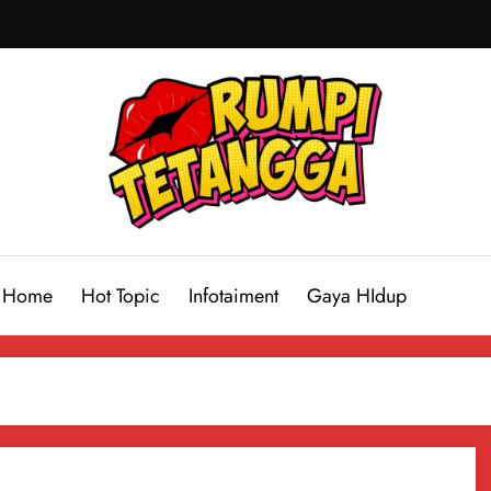
Home
Hot Topic
Infotaiment
Gaya HIdup