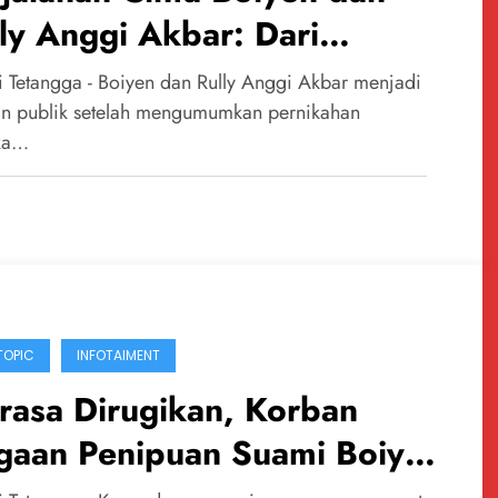
ly Anggi Akbar: Dari
nikahan hingga Perceraian
 Tetangga - Boiyen dan Rully Anggi Akbar menjadi
an publik setelah mengumumkan pernikahan
ka…
TOPIC
INFOTAIMENT
rasa Dirugikan, Korban
gaan Penipuan Suami Boiyen
mpuh Jalur Hukum