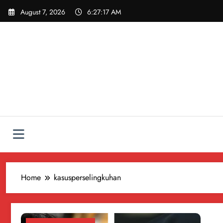
Skip
August 7, 2026
6:27:17 AM
to
content
Home
kasusperselingkuhan