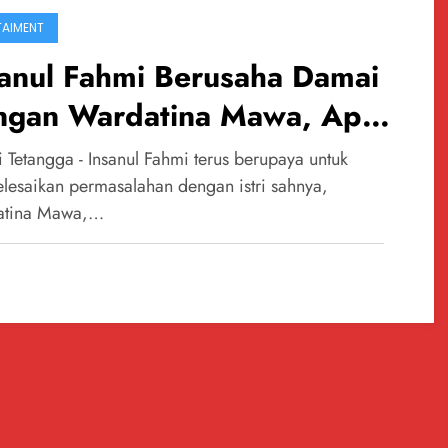
TAIMENT
sanul Fahmi Berusaha Damai
ngan Wardatina Mawa, Apa
tinya Bagi Hubungannya
 Tetangga - Insanul Fahmi terus berupaya untuk
gan Inara Rusli?
lesaikan permasalahan dengan istri sahnya,
atina Mawa,…