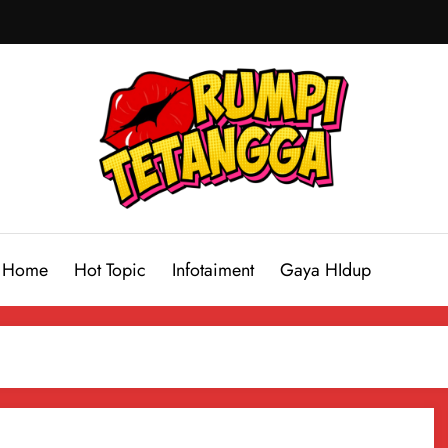
Home
Hot Topic
Infotaiment
Gaya HIdup