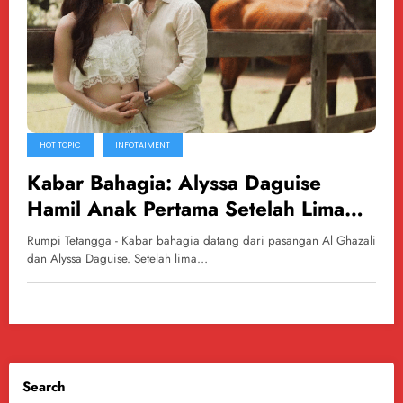
HOT TOPIC
INFOTAIMENT
Kabar Bahagia: Alyssa Daguise
Hamil Anak Pertama Setelah Lima
Bulan Menikah dengan Al Ghazali
Rumpi Tetangga - Kabar bahagia datang dari pasangan Al Ghazali
dan Alyssa Daguise. Setelah lima…
Search