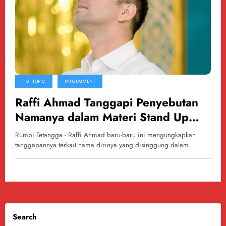
HOT TOPIC
INFOTAIMENT
Raffi Ahmad Tanggapi Penyebutan
Namanya dalam Materi Stand Up
Comedy Pandji Pragiwaksono di
Rumpi Tetangga - Raffi Ahmad baru-baru ini mengungkapkan
Mens Rea
tanggapannya terkait nama dirinya yang disinggung dalam…
Search