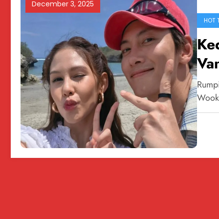
December 3, 2025
HOT 
Ke
Van
Wa
Rumpi
Wook,