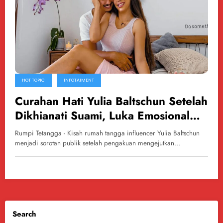
HOT TOPIC
INFOTAIMENT
Curahan Hati Yulia Baltschun Setelah
Dikhianati Suami, Luka Emosional
yang Mendalam Terungkap
Rumpi Tetangga - Kisah rumah tangga influencer Yulia Baltschun
menjadi sorotan publik setelah pengakuan mengejutkan…
Search