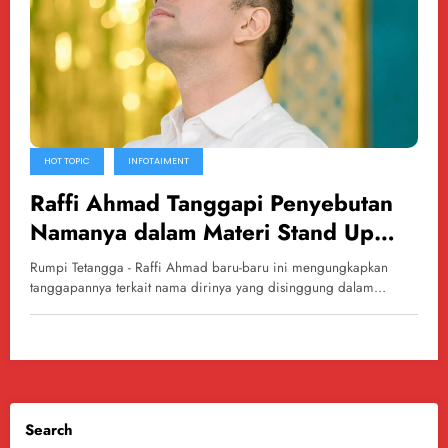
HOT TOPIC
INFOTAIMENT
Raffi Ahmad Tanggapi Penyebutan
Namanya dalam Materi Stand Up
Comedy Pandji Pragiwaksono di
Rumpi Tetangga - Raffi Ahmad baru-baru ini mengungkapkan
Mens Rea
tanggapannya terkait nama dirinya yang disinggung dalam…
Search