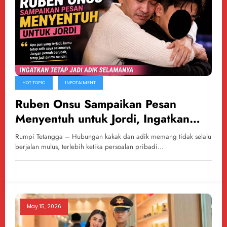
HOT TOPIC
INFOTAIMENT
Ruben Onsu Sampaikan Pesan
Menyentuh untuk Jordi, Ingatkan
Tetap Jadi Adik Selamanya
Rumpi Tetangga – Hubungan kakak dan adik memang tidak selalu
berjalan mulus, terlebih ketika persoalan pribadi…
May 15, 2026