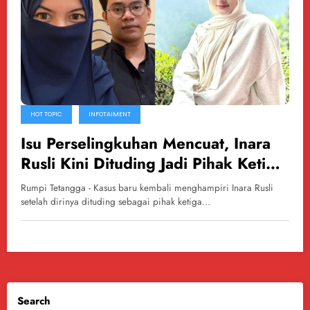
HOT TOPIC
INFOTAIMENT
Isu Perselingkuhan Mencuat, Inara
Rusli Kini Dituding Jadi Pihak Ketiga
Rumah Tangga Influencer
Rumpi Tetangga - Kasus baru kembali menghampiri Inara Rusli
setelah dirinya dituding sebagai pihak ketiga…
Search