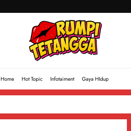
Home
Hot Topic
Infotaiment
Gaya HIdup