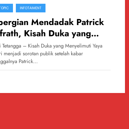
TOPIC
INFOTAIMENT
pergian Mendadak Patrick
frath, Kisah Duka yang
nyelimuti Yaya Kamari
 Tetangga – Kisah Duka yang Menyelimuti Yaya
i menjadi sorotan publik setelah kabar
ggalnya Patrick…