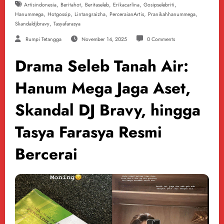
,
,
,
,
,
Artisindonesia
Beritahot
Beritaseleb
Erikacarlina
Gosipselebriti
,
,
,
,
,
Hanummega
Hotgossip
Lintangraizha
PerceraianArtis
Pranikahhanummega
,
Skandaldjbravy
Tasyafarasya
Rumpi Tetangga
November 14, 2025
0 Comments
Drama Seleb Tanah Air:
Hanum Mega Jaga Aset,
Skandal DJ Bravy, hingga
Tasya Farasya Resmi
Bercerai