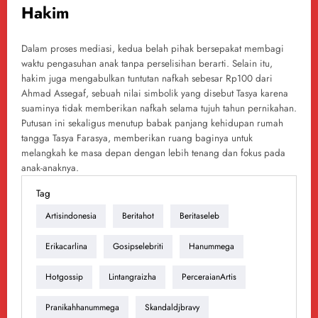
Hakim
Dalam proses mediasi, kedua belah pihak bersepakat membagi
waktu pengasuhan anak tanpa perselisihan berarti. Selain itu,
hakim juga mengabulkan tuntutan nafkah sebesar Rp100 dari
Ahmad Assegaf, sebuah nilai simbolik yang disebut Tasya karena
suaminya tidak memberikan nafkah selama tujuh tahun pernikahan.
Putusan ini sekaligus menutup babak panjang kehidupan rumah
tangga Tasya Farasya, memberikan ruang baginya untuk
melangkah ke masa depan dengan lebih tenang dan fokus pada
anak-anaknya.
Tag
Artisindonesia
Beritahot
Beritaseleb
Erikacarlina
Gosipselebriti
Hanummega
Hotgossip
Lintangraizha
PerceraianArtis
Pranikahhanummega
Skandaldjbravy