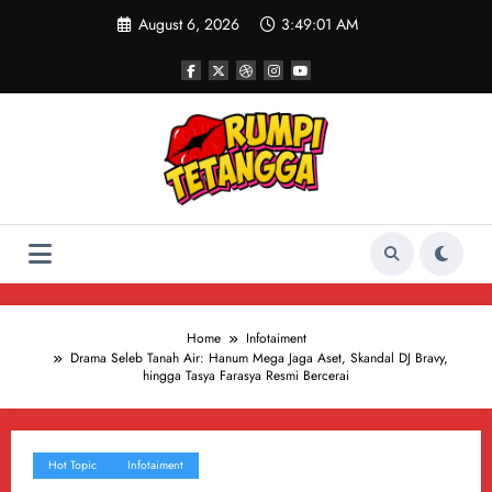
Skip
August 6, 2026
3:49:02 AM
to
content
Home
Infotaiment
Drama Seleb Tanah Air: Hanum Mega Jaga Aset, Skandal DJ Bravy,
hingga Tasya Farasya Resmi Bercerai
Hot Topic
Infotaiment