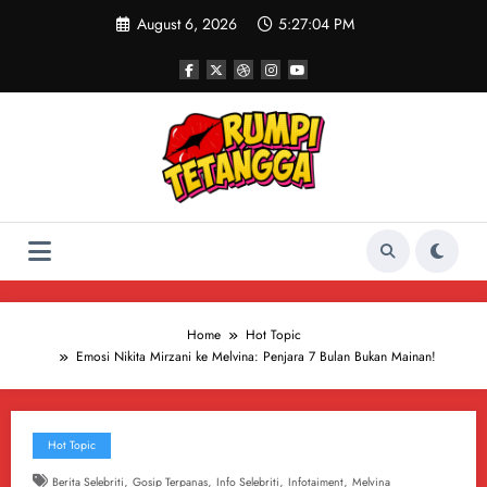
Skip
August 6, 2026
5:27:05 PM
to
content
Home
Hot Topic
Emosi Nikita Mirzani ke Melvina: Penjara 7 Bulan Bukan Mainan!
Hot Topic
,
,
,
,
Berita Selebriti
Gosip Terpanas
Info Selebriti
Infotaiment
Melvina