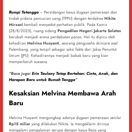
Rumpi Tetangga
– Persidangan kasus dugaan pemerasan dan
tindak pidana pencucian uang (TPPU) dengan terdakwa
Nikita
Mirzani
kembali menyedot perhatian publik. Pada Kamis
(28/8/2025), ruang sidang
Pengadilan Negeri Jakarta Selatan
berubah menjadi arena perdebatan panas. Hal itu dipicu oleh
kehadiran
Melvina Husyanti
, seorang pengusaha skincare asal
Palembang, yang tampil sebagai saksi fakta dari Jaksa Penuntut
Umum (JPU). Kehadirannya menjadi babak baru yang kian
memperkeruh suasana.
“Baca juga:
Erin Taulany Tetap Bertahan: Cinta, Anak, dan
Harapan Baru untuk Rumah Tangga
“
Kesaksian Melvina Membawa Arah
Baru
Melvina Husyanti mengungkap adanya dugaan pemerasan senilai
Rp15 miliar
yang dilakukan Nikita. Ia mengeklaim dirinya
mengalami pengalaman serupa dengan kasus Reza yang