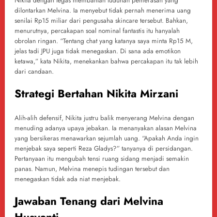
Nikita dengan tegas membantah tuduhan pemerasan yang
dilontarkan Melvina. Ia menyebut tidak pernah menerima uang
senilai Rp15 miliar dari pengusaha skincare tersebut. Bahkan,
menurutnya, percakapan soal nominal fantastis itu hanyalah
obrolan ringan. “Tentang chat yang katanya saya minta Rp15 M,
jelas tadi JPU juga tidak menegaskan. Di sana ada emotikon
ketawa,” kata Nikita, menekankan bahwa percakapan itu tak lebih
dari candaan.
Strategi Bertahan Nikita Mirzani
Alih-alih defensif, Nikita justru balik menyerang Melvina dengan
menuding adanya upaya jebakan. Ia menanyakan alasan Melvina
yang bersikeras menawarkan sejumlah uang. “Apakah Anda ingin
menjebak saya seperti Reza Gladys?” tanyanya di persidangan.
Pertanyaan itu mengubah tensi ruang sidang menjadi semakin
panas. Namun, Melvina menepis tudingan tersebut dan
menegaskan tidak ada niat menjebak.
Jawaban Tenang dari Melvina