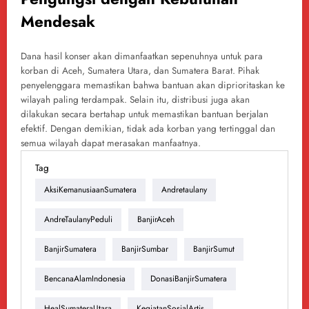
Mendesak
Dana hasil konser akan dimanfaatkan sepenuhnya untuk para
korban di Aceh, Sumatera Utara, dan Sumatera Barat. Pihak
penyelenggara memastikan bahwa bantuan akan diprioritaskan ke
wilayah paling terdampak. Selain itu, distribusi juga akan
dilakukan secara bertahap untuk memastikan bantuan berjalan
efektif. Dengan demikian, tidak ada korban yang tertinggal dan
semua wilayah dapat merasakan manfaatnya.
Tag
AksiKemanusiaanSumatera
Andretaulany
AndreTaulanyPeduli
BanjirAceh
BanjirSumatera
BanjirSumbar
BanjirSumut
BencanaAlamIndonesia
DonasiBanjirSumatera
HealSumateraUtara
KegiatanSosialArtis