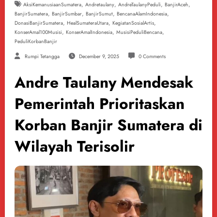
,
,
,
,
AksiKemanusiaanSumatera
Andretaulany
AndreTaulanyPeduli
BanjirAceh
,
,
,
,
BanjirSumatera
BanjirSumbar
BanjirSumut
BencanaAlamIndonesia
,
,
,
DonasiBanjirSumatera
HealSumateraUtara
KegiatanSosialArtis
,
,
,
KonserAmal100Musisi
KonserAmalIndonesia
MusisiPeduliBencana
PeduliKorbanBanjir
Rumpi Tetangga
December 9, 2025
0 Comments
Andre Taulany Mendesak
Pemerintah Prioritaskan
Korban Banjir Sumatera di
Wilayah Terisolir