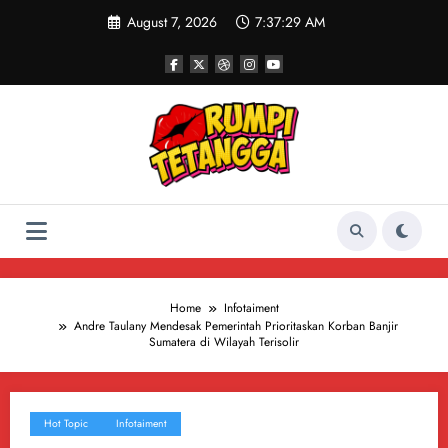
Skip
August 7, 2026
7:37:30 AM
to
content
Home
Infotaiment
Andre Taulany Mendesak Pemerintah Prioritaskan Korban Banjir
Sumatera di Wilayah Terisolir
Hot Topic
Infotaiment