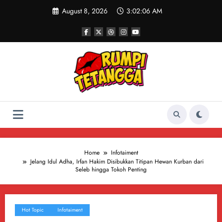
Skip
August 8, 2026
3:02:07 AM
to
content
Home
Infotaiment
Jelang Idul Adha, Irfan Hakim Disibukkan Titipan Hewan Kurban dari
Seleb hingga Tokoh Penting
Hot Topic
Infotaiment