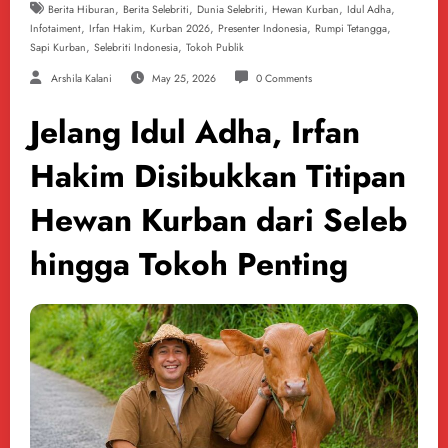
,
,
,
,
,
Berita Hiburan
Berita Selebriti
Dunia Selebriti
Hewan Kurban
Idul Adha
,
,
,
,
,
Infotaiment
Irfan Hakim
Kurban 2026
Presenter Indonesia
Rumpi Tetangga
,
,
Sapi Kurban
Selebriti Indonesia
Tokoh Publik
Arshila Kalani
May 25, 2026
0 Comments
Jelang Idul Adha, Irfan
Hakim Disibukkan Titipan
Hewan Kurban dari Seleb
hingga Tokoh Penting