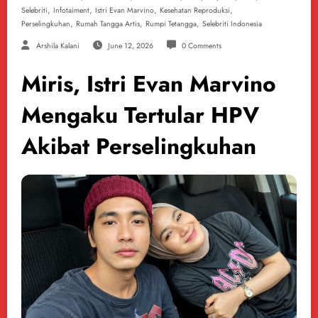
,
,
,
,
Selebriti
Infotaiment
Istri Evan Marvino
Kesehatan Reproduksi
,
,
,
Perselingkuhan
Rumah Tangga Artis
Rumpi Tetangga
Selebriti Indonesia
Arshila Kalani
June 12, 2026
0 Comments
Miris, Istri Evan Marvino
Mengaku Tertular HPV
Akibat Perselingkuhan