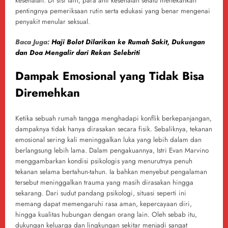
kesehatan. Di sisi lain, para ahli kesehatan selalu menekankan
pentingnya pemeriksaan rutin serta edukasi yang benar mengenai
penyakit menular seksual.
Baca Juga:
Haji Bolot Dilarikan ke Rumah Sakit, Dukungan
dan Doa Mengalir dari Rekan Selebriti
Dampak Emosional yang Tidak Bisa
Diremehkan
Ketika sebuah rumah tangga menghadapi konflik berkepanjangan,
dampaknya tidak hanya dirasakan secara fisik. Sebaliknya, tekanan
emosional sering kali meninggalkan luka yang lebih dalam dan
berlangsung lebih lama. Dalam pengakuannya, Istri Evan Marvino
menggambarkan kondisi psikologis yang menurutnya penuh
tekanan selama bertahun-tahun. Ia bahkan menyebut pengalaman
tersebut meninggalkan trauma yang masih dirasakan hingga
sekarang. Dari sudut pandang psikologi, situasi seperti ini
memang dapat memengaruhi rasa aman, kepercayaan diri,
hingga kualitas hubungan dengan orang lain. Oleh sebab itu,
dukungan keluarga dan lingkungan sekitar menjadi sangat