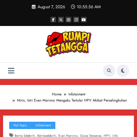
Skip
August 7, 2026
10:55:56 AM
to
content
Home
Infotaiment
Miris, Istri Evan Marvino Mengaku Tertular HPV Akibat Perselingkuhan
Hot Topic
Infotaiment
,
,
,
,
,
Berita Selebriti
Beritaselebriti
Evan Marvino
Gosip Terpanas
HPV
Info