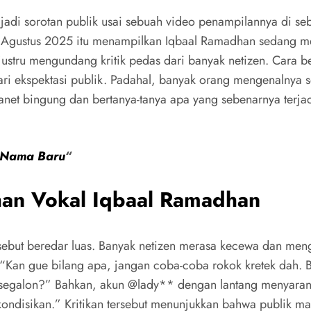
i sorotan publik usai sebuah video penampilannya di sebu
7 Agustus 2025 itu menampilkan Iqbaal Ramadhan sedang 
justru mengundang kritik pedas dari banyak netizen. Cara b
ari ekspektasi publik. Padahal, banyak orang mengenalnya s
et bingung dan bertanya-tanya apa yang sebenarnya terjadi 
t Nama Baru
“
han Vokal Iqbaal Ramadhan
sebut beredar luas. Banyak netizen merasa kecewa dan me
, “Kan gue bilang apa, jangan coba-coba rokok kretek dah. 
egalon?” Bahkan, akun @lady** dengan lantang menyaranka
ondisikan.” Kritikan tersebut menunjukkan bahwa publik masi