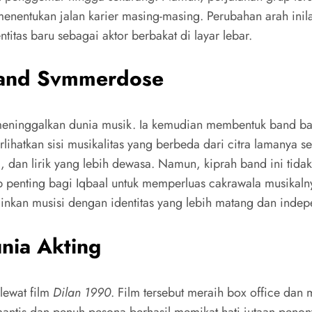
enentukan jalan karier masing-masing. Perubahan arah ini
tas baru sebagai aktor berbakat di layar lebar.
Band Svmmerdose
g meninggalkan dunia musik. Ia kemudian membentuk band
ihatkan sisi musikalitas yang berbeda dari citra lamanya
 dan lirik yang lebih dewasa. Namun, kiprah band ini tidak
ap penting bagi Iqbaal untuk memperluas cakrawala musikal
lainkan musisi dengan identitas yang lebih matang dan inde
nia Akting
lewat film
Dilan 1990
. Film tersebut meraih box office da
ntis dan penuh pesona berhasil memikat hati jutaan penonto