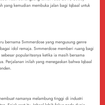
lah yang kemudian membuka jalan bagi Iqbaal untuk
 baru bernama Svmmerdose yang mengusung genre
 sebagai idol remaja. Svmmerdose memberi ruang bagi
 sebesar popularitasnya ketika ia masih bersama
nya. Perjalanan inilah yang menegaskan bahwa Iqbaal
penden.
n membuat namanya melambung tinggi di industri
n. Sejak saat itu, Iqbaal lebih fokus pada dunia