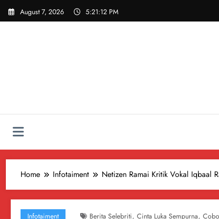
Skip
August 7, 2026
5:21:13 PM
to
content
Home
Infotaiment
Netizen Ramai Kritik Vokal Iqbaal
,
,
Infotaiment
Berita Selebriti
Cinta Luka Sempurna
Coboy