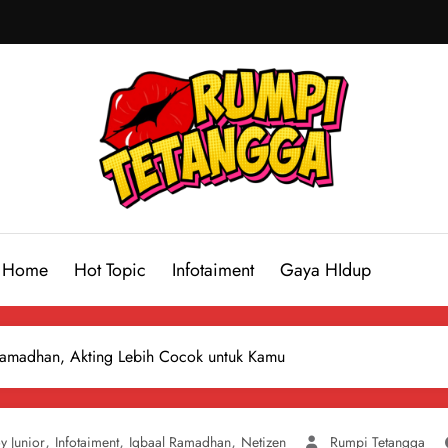
Home
Hot Topic
Infotaiment
Gaya HIdup
 Ramadhan, Akting Lebih Cocok untuk Kamu
,
,
,
 Junior
Infotaiment
Iqbaal Ramadhan
Netizen
Rumpi Tetangga