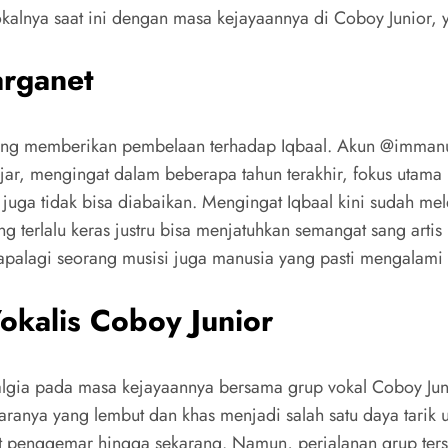
lnya saat ini dengan masa kejayaannya di Coboy Junior, y
arganet
 yang memberikan pembelaan terhadap Iqbaal. Akun @imman
wajar, mengingat dalam beberapa tahun terakhir, fokus utama 
k juga tidak bisa diabaikan. Mengingat Iqbaal kini sudah mel
g terlalu keras justru bisa menjatuhkan semangat sang arti
, apalagi seorang musisi juga manusia yang pasti mengala
okalis Coboy Junior
algia pada masa kejayaannya bersama grup vokal Coboy Juni
anya yang lembut dan khas menjadi salah satu daya tarik u
 penggemar hingga sekarang. Namun, perjalanan grup ters