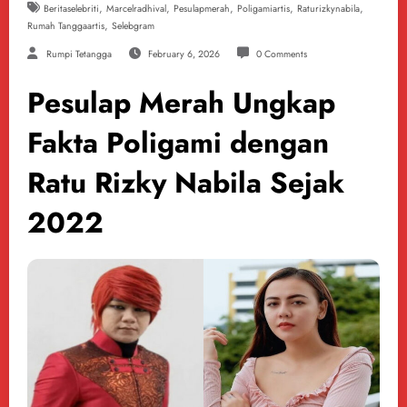
,
,
,
,
,
Beritaselebriti
Marcelradhival
Pesulapmerah
Poligamiartis
Raturizkynabila
,
Rumah Tanggaartis
Selebgram
Rumpi Tetangga
February 6, 2026
0 Comments
Pesulap Merah Ungkap
Fakta Poligami dengan
Ratu Rizky Nabila Sejak
2022