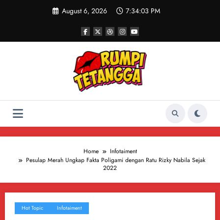
Skip
August 6, 2026
7:34:04 PM
to
content
Home
Infotaiment
Pesulap Merah Ungkap Fakta Poligami dengan Ratu Rizky Nabila Sejak
2022
Hot Topic
Infotaiment