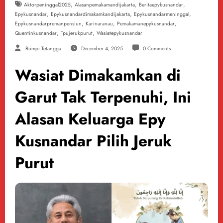
,
,
,
Aktorpeninggal2025
Alasanpemakamandijakarta
Beritaepykusnandar
,
,
,
Epykusnandar
Epykusnandardimakamkandijakarta
Epykusnandarmeninggal
,
,
,
Epykusnandarpremanpensiun
Karinaranau
Pemakamanepykusnandar
,
,
Quentinkusnandar
Tpujerukpurut
Wasiatepykusnandar
Rumpi Tetangga
December 4, 2025
0 Comments
Wasiat Dimakamkan di
Garut Tak Terpenuhi, Ini
Alasan Keluarga Epy
Kusnandar Pilih Jeruk
Purut