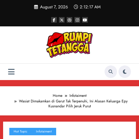
Skip
August 7, 2026
2:12:18 AM
to
content
Home
Infotaiment
Wasiat Dimakamkan di Garut Tak Terpenuhi, Ini Alasan Keluarga Epy
Kusnandar Pilih Jeruk Purut
Hot Topic
Infotaiment