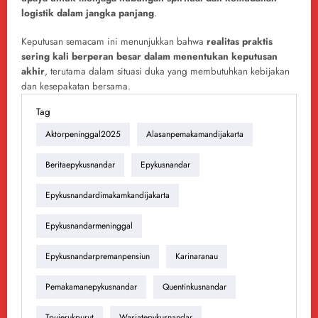
logistik dalam jangka panjang
.
Keputusan semacam ini menunjukkan bahwa
realitas praktis
sering kali berperan besar dalam menentukan keputusan
akhir
, terutama dalam situasi duka yang membutuhkan kebijakan
dan kesepakatan bersama.
Tag
Aktorpeninggal2025
Alasanpemakamandijakarta
Beritaepykusnandar
Epykusnandar
Epykusnandardimakamkandijakarta
Epykusnandarmeninggal
Epykusnandarpremanpensiun
Karinaranau
Pemakamanepykusnandar
Quentinkusnandar
Tpujerukpurut
Wasiatepykusnandar