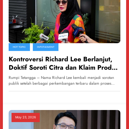
HOT TOPIC
INFOTAIMENT
Kontroversi Richard Lee Berlanjut,
Doktif Soroti Citra dan Klaim Produk
di Tengah Proses Hukum
Rumpi Tetangga – Nama Richard Lee kembali menjadi sorotan
publik setelah berbagai perkembangan terbaru dalam proses…
May 23, 2026