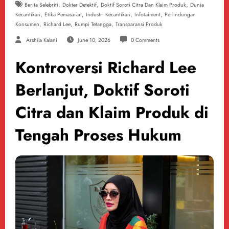
,
,
,
Berita Selebriti
Dokter Detektif
Doktif Soroti Citra Dan Klaim Produk
Dunia
,
,
,
,
Kecantikan
Etika Pemasaran
Industri Kecantikan
Infotaiment
Perlindungan
,
,
,
Konsumen
Richard Lee
Rumpi Tetangga
Transparansi Produk
Arshila Kalani
June 10, 2026
0 Comments
Kontroversi Richard Lee
Berlanjut, Doktif Soroti
Citra dan Klaim Produk di
Tengah Proses Hukum