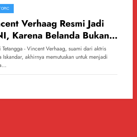
TOPIC
cent Verhaag Resmi Jadi
I, Karena Belanda Bukan
gi Rumah Baginya
 Tetangga - Vincent Verhaag, suami dari aktris
ca Iskandar, akhirnya memutuskan untuk menjadi
a…