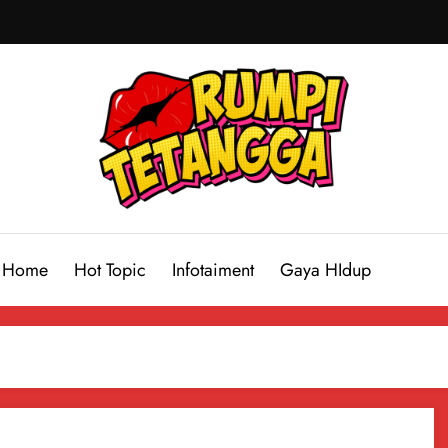
Home
Hot Topic
Infotaiment
Gaya HIdup