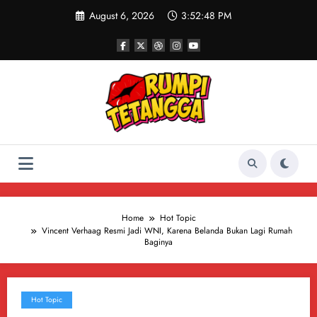
Skip
August 6, 2026
3:52:49 PM
to
content
Home
Hot Topic
Vincent Verhaag Resmi Jadi WNI, Karena Belanda Bukan Lagi Rumah
Baginya
Hot Topic