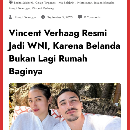
,
,
,
,
,
Berita Selebriti
Gosip Terpanas
Info Selebriti
Infotaiment
Jessica Iskandar
,
Rumpi Tetangga
Vincent Verhaag
Rumpi Tetangga
September 5, 2025
0 Comments
Vincent Verhaag Resmi
Jadi WNI, Karena Belanda
Bukan Lagi Rumah
Baginya