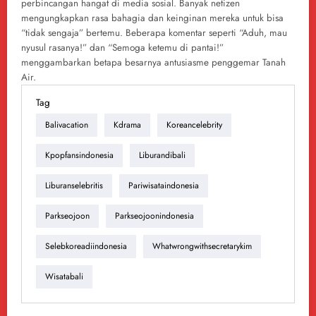
perbincangan hangat di media sosial. Banyak netizen
mengungkapkan rasa bahagia dan keinginan mereka untuk bisa
“tidak sengaja” bertemu. Beberapa komentar seperti “Aduh, mau
nyusul rasanya!” dan “Semoga ketemu di pantai!”
menggambarkan betapa besarnya antusiasme penggemar Tanah
Air.
Tag
Balivacation
Kdrama
Koreancelebrity
Kpopfansindonesia
Liburandibali
Liburanselebritis
Pariwisataindonesia
Parkseojoon
Parkseojoonindonesia
Selebkoreadiindonesia
Whatwrongwithsecretarykim
Wisatabali