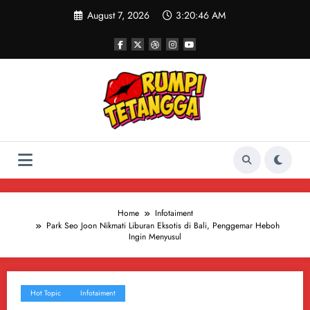
Skip
August 7, 2026
3:20:47 AM
to
content
Home
Infotaiment
Park Seo Joon Nikmati Liburan Eksotis di Bali, Penggemar Heboh
Ingin Menyusul
Hot Topic
Infotaiment