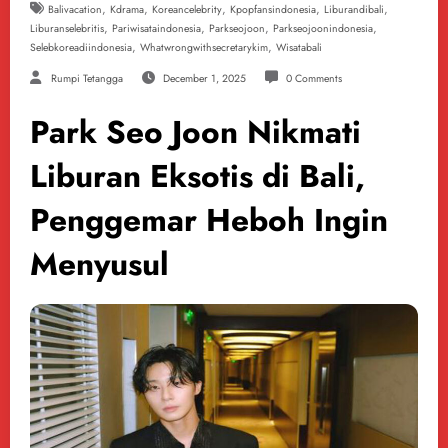
,
,
,
,
,
Balivacation
Kdrama
Koreancelebrity
Kpopfansindonesia
Liburandibali
,
,
,
,
Liburanselebritis
Pariwisataindonesia
Parkseojoon
Parkseojoonindonesia
,
,
Selebkoreadiindonesia
Whatwrongwithsecretarykim
Wisatabali
Rumpi Tetangga
December 1, 2025
0 Comments
Park Seo Joon Nikmati
Liburan Eksotis di Bali,
Penggemar Heboh Ingin
Menyusul