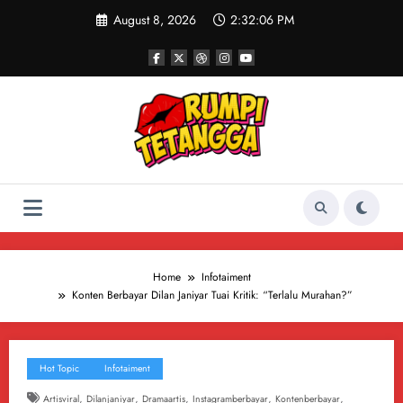
Skip
August 8, 2026
2:32:07 PM
to
content
Home
Infotaiment
Konten Berbayar Dilan Janiyar Tuai Kritik: “Terlalu Murahan?”
Hot Topic
Infotaiment
,
,
,
,
,
Artisviral
Dilanjaniyar
Dramaartis
Instagramberbayar
Kontenberbayar