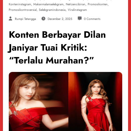
,
,
,
,
Konteninstagram
Makanmalamselebgram
Netizencibiran
Promosikonten
,
,
Promosikontroversial
Selebgramindonesia
Viralinstagram
Rumpi Tetangga
December 2, 2025
0 Comments
Konten Berbayar Dilan
Janiyar Tuai Kritik:
“Terlalu Murahan?”